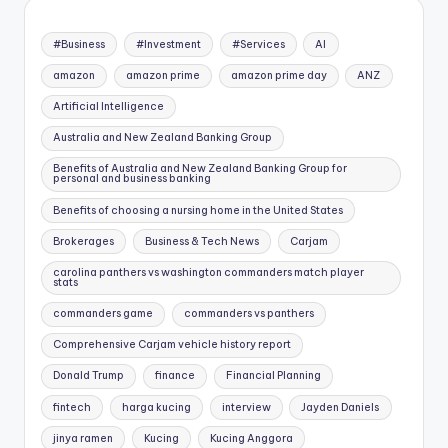
#Business
#Investment
#Services
AI
amazon
amazon prime
amazon prime day
ANZ
Artificial Intelligence
Australia and New Zealand Banking Group
Benefits of Australia and New Zealand Banking Group for
personal and business banking
Benefits of choosing a nursing home in the United States
Brokerages
Business & Tech News
Carjam
carolina panthers vs washington commanders match player
stats
commanders game
commanders vs panthers
Comprehensive Carjam vehicle history report
Donald Trump
finance
Financial Planning
fintech
harga kucing
interview
Jayden Daniels
jinya ramen
Kucing
Kucing Anggora