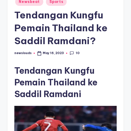
Posted
Newsbeat
Sports
in
Tendangan Kungfu
Pemain Thailand ke
Saddil Ramdani?
10
newslouds
May 16, 2023
Posted
by
Tendangan Kungfu
Pemain Thailand ke
Saddil Ramdani