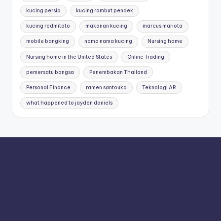
kucing persia
kucing rambut pendek
kucing redmitoto
makanan kucing
marcus mariota
mobile bangking
nama nama kucing
Nursing home
Nursing home in the United States
Online Trading
pemersatu bangsa
Penembakan Thailand
Personal Finance
ramen santouka
Teknologi AR
what happened to jayden daniels