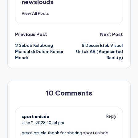
newslouds
View All Posts
Post
Previous Post
Next Post
3 Sebab Kelabang
8 Desain Efek Visual
navigation
Muncul di Dalam Kamar
Untuk AR (Augmented
Mandi
Reality)
10 Comments
sport unisda
Reply
June 11, 2023,
10:54 pm
great article thank for sharing
sport unisda