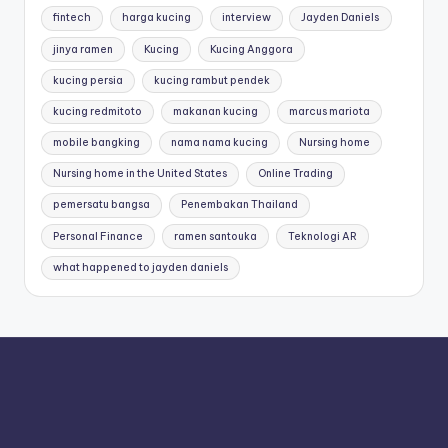
fintech
harga kucing
interview
Jayden Daniels
jinya ramen
Kucing
Kucing Anggora
kucing persia
kucing rambut pendek
kucing redmitoto
makanan kucing
marcus mariota
mobile bangking
nama nama kucing
Nursing home
Nursing home in the United States
Online Trading
pemersatu bangsa
Penembakan Thailand
Personal Finance
ramen santouka
Teknologi AR
what happened to jayden daniels