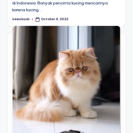
di Indonesia. Banyak pencinta kucing mencarinya
karena kucing…
newslouds
October 4, 2022
Posted
by