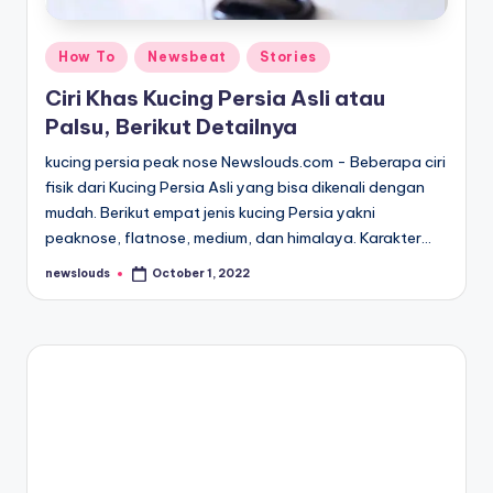
Posted
How To
Newsbeat
Stories
in
Ciri Khas Kucing Persia Asli atau
Palsu, Berikut Detailnya
kucing persia peak nose Newslouds.com - Beberapa ciri
fisik dari Kucing Persia Asli yang bisa dikenali dengan
mudah. Berikut empat jenis kucing Persia yakni
peaknose, flatnose, medium, dan himalaya. Karakter…
newslouds
October 1, 2022
Posted
by