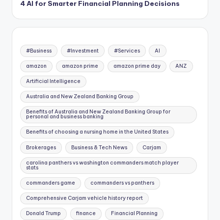
4 AI for Smarter Financial Planning Decisions
#Business
#Investment
#Services
AI
amazon
amazon prime
amazon prime day
ANZ
Artificial Intelligence
Australia and New Zealand Banking Group
Benefits of Australia and New Zealand Banking Group for
personal and business banking
Benefits of choosing a nursing home in the United States
Brokerages
Business & Tech News
Carjam
carolina panthers vs washington commanders match player
stats
commanders game
commanders vs panthers
Comprehensive Carjam vehicle history report
Donald Trump
finance
Financial Planning