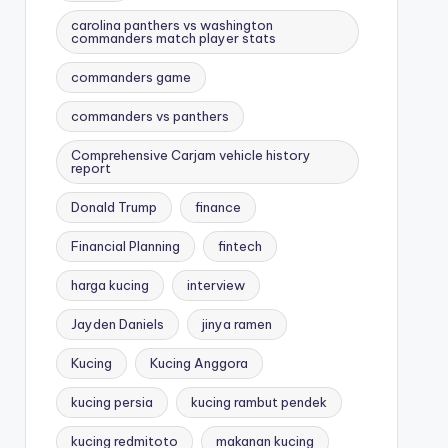
carolina panthers vs washington
commanders match player stats
commanders game
commanders vs panthers
Comprehensive Carjam vehicle history
report
Donald Trump
finance
Financial Planning
fintech
harga kucing
interview
Jayden Daniels
jinya ramen
Kucing
Kucing Anggora
kucing persia
kucing rambut pendek
kucing redmitoto
makanan kucing