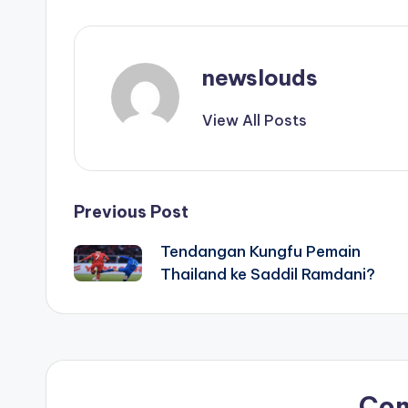
newslouds
View All Posts
Post
Previous Post
Tendangan Kungfu Pemain
navigation
Thailand ke Saddil Ramdani?
Co