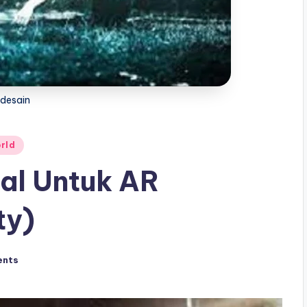
desain
rld
ual Untuk AR
ty)
ents