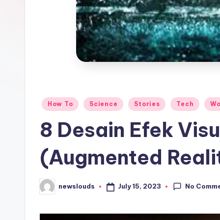
Posted
How To
Science
Stories
Tech
Wo
in
8 Desain Efek Vis
(Augmented Reali
No Comm
July 15, 2023
newslouds
Posted
by