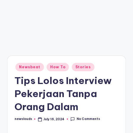
Posted
Newsbeat
How To
Stories
in
Tips Lolos Interview
Pekerjaan Tanpa
Orang Dalam
No Comments
newslouds
July 16, 2024
Posted
by