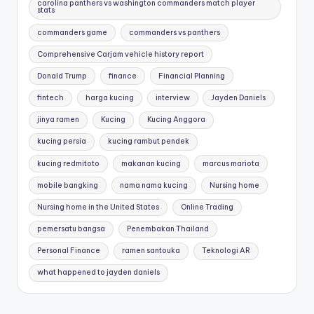
carolina panthers vs washington commanders match player
stats
commanders game
commanders vs panthers
Comprehensive Carjam vehicle history report
Donald Trump
finance
Financial Planning
fintech
harga kucing
interview
Jayden Daniels
jinya ramen
Kucing
Kucing Anggora
kucing persia
kucing rambut pendek
kucing redmitoto
makanan kucing
marcus mariota
mobile bangking
nama nama kucing
Nursing home
Nursing home in the United States
Online Trading
pemersatu bangsa
Penembakan Thailand
Personal Finance
ramen santouka
Teknologi AR
what happened to jayden daniels