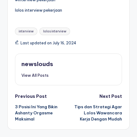
lolos interview pekerjaan
Tags:
interview
lolos interview
Last updated on July 16, 2024
newslouds
View All Posts
Post
Previous Post
Next Post
3 Posisi Ini Yang Bikin
Tips dan Strategi Agar
navigation
Ashanty Orgasme
Lolos Wawancara
Maksimal
Kerja Dengan Mudah