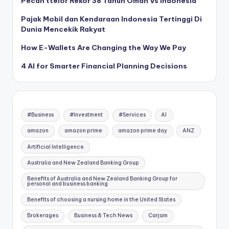
Pecah ttelor Rekor 38 Tahun Oman Vs Indonesia
Pajak Mobil dan Kendaraan Indonesia Tertinggi Di
Dunia Mencekik Rakyat
How E-Wallets Are Changing the Way We Pay
4 AI for Smarter Financial Planning Decisions
#Business
#Investment
#Services
AI
amazon
amazon prime
amazon prime day
ANZ
Artificial Intelligence
Australia and New Zealand Banking Group
Benefits of Australia and New Zealand Banking Group for
personal and business banking
Benefits of choosing a nursing home in the United States
Brokerages
Business & Tech News
Carjam