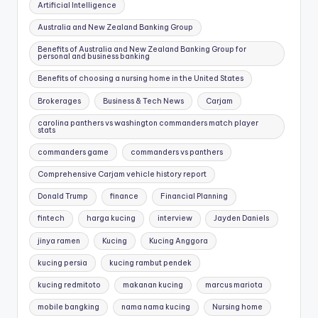
Artificial Intelligence
Australia and New Zealand Banking Group
Benefits of Australia and New Zealand Banking Group for
personal and business banking
Benefits of choosing a nursing home in the United States
Brokerages
Business & Tech News
Carjam
carolina panthers vs washington commanders match player
stats
commanders game
commanders vs panthers
Comprehensive Carjam vehicle history report
Donald Trump
finance
Financial Planning
fintech
harga kucing
interview
Jayden Daniels
jinya ramen
Kucing
Kucing Anggora
kucing persia
kucing rambut pendek
kucing redmitoto
makanan kucing
marcus mariota
mobile bangking
nama nama kucing
Nursing home