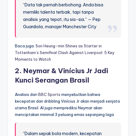
“Data tak pernah berbohong. Anda bisa
memiliki talenta terbaik, tapi tanpa
analisis yang tepat, itu sia-sia.” — Pep
Guardiola, manajer Manchester City
Baca juga:
Son Heung-min Shines as Starter in
Tottenham’s Semifinal Clash Against Liverpool: 5 Key
Moments to Watch
2. Neymar & Vinícius Jr Jadi
Kunci Serangan Brasil
Analisis dari
BBC Sports
menyebutkan bahwa
kecepatan dan dribbling Vinícius Jr akan menjadi senjata
utama Brasil. AI juga memprediksi Neymar akan
menciptakan minimal 3 peluang emas sepanjang laga.
“Dalam sepak bola modern, kecepatan