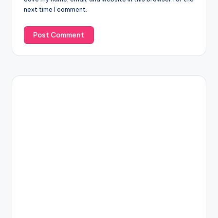
next time I comment.