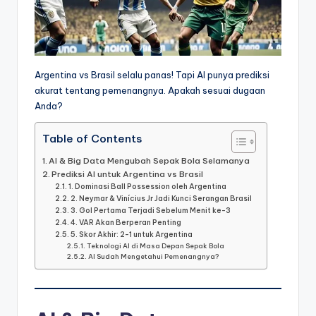
Argentina vs Brasil selalu panas! Tapi AI punya prediksi
akurat tentang pemenangnya. Apakah sesuai dugaan
Anda?
Table of Contents
AI & Big Data Mengubah Sepak Bola Selamanya
Prediksi AI untuk Argentina vs Brasil
1. Dominasi Ball Possession oleh Argentina
2. Neymar & Vinícius Jr Jadi Kunci Serangan Brasil
3. Gol Pertama Terjadi Sebelum Menit ke-3
4. VAR Akan Berperan Penting
5. Skor Akhir: 2-1 untuk Argentina
Teknologi AI di Masa Depan Sepak Bola
AI Sudah Mengetahui Pemenangnya?