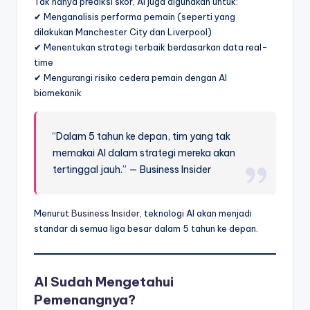
Tak hanya prediksi skor, AI juga digunakan untuk:
✔ Menganalisis performa pemain (seperti yang
dilakukan Manchester City dan Liverpool)
✔ Menentukan strategi terbaik berdasarkan data real-
time
✔ Mengurangi risiko cedera pemain dengan AI
biomekanik
“Dalam 5 tahun ke depan, tim yang tak
memakai AI dalam strategi mereka akan
tertinggal jauh.” — Business Insider
Menurut
Business Insider
, teknologi AI akan menjadi
standar di semua liga besar dalam 5 tahun ke depan.
AI Sudah Mengetahui
Pemenangnya?