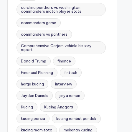
carolina panthers vs washington
commanders match player stats
commanders game
commanders vs panthers
Comprehensive Carjam vehicle history
report
Donald Trump
finance
Financial Planning
fintech
harga kucing
interview
Jayden Daniels
jinya ramen
Kucing
Kucing Anggora
kucing persia
kucing rambut pendek
kucing redmitoto
makanan kucing