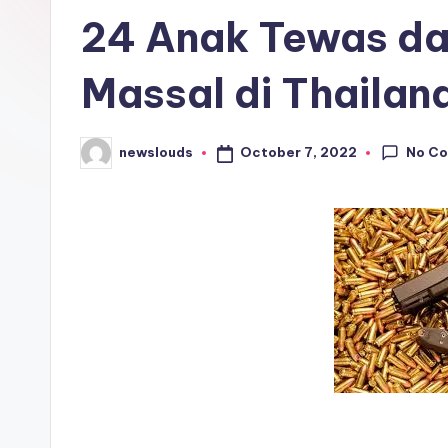
in
24 Anak Tewas d
Massal di Thailan
No C
October 7, 2022
newslouds
Posted
by