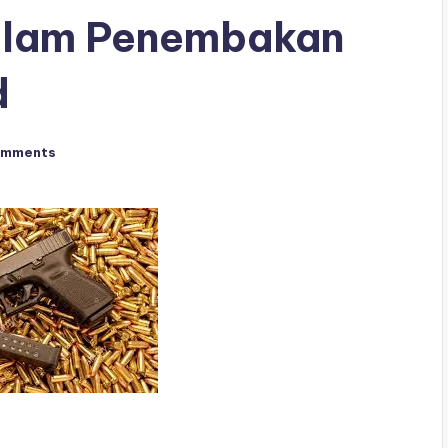
alam Penembakan
d
omments