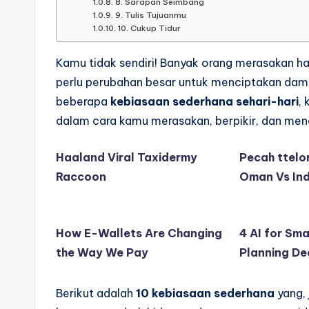
8. Sarapan Seimbang
9. Tulis Tujuanmu
10. Cukup Tidur
Kamu tidak sendiri! Banyak orang merasakan ha
perlu perubahan besar untuk menciptakan da
beberapa
kebiasaan sederhana sehari-hari
,
dalam cara kamu merasakan, berpikir, dan men
Haaland Viral Taxidermy
Pecah ttelo
Raccoon
Oman Vs In
How E-Wallets Are Changing
4 AI for Sma
the Way We Pay
Planning De
Berikut adalah
10 kebiasaan sederhana
yang, 