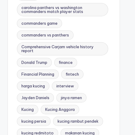
carolina panthers vs washington
commanders match player stats
commanders game
commanders vs panthers
Comprehensive Carjam vehicle history
report
Donald Trump
finance
Financial Planning
fintech
harga kucing
interview
Jayden Daniels
jinya ramen
Kucing
Kucing Anggora
kucing persia
kucing rambut pendek
kucing redmitoto
makanan kucing